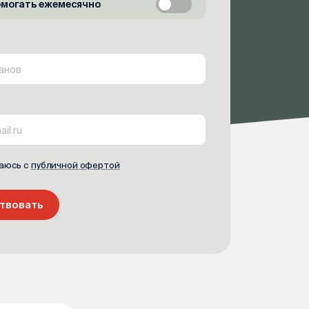
омогать ежемесячно
аюсь с
публичной офертой
твовать