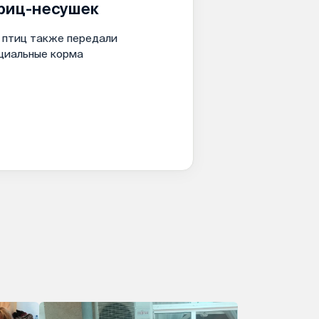
риц-несушек
 птиц также передали
циальные корма