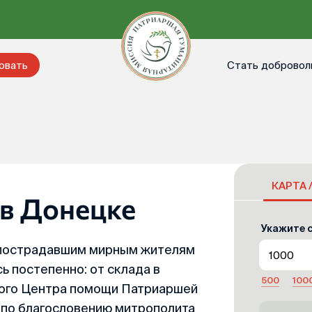
Стать добровол
овать
КАРТА 
в Донецке
Укажите с
пострадавшим мирным жителям
 постепенно: от склада в
500
100
ного Центра помощи Патриаршей
 по благословению митрополита