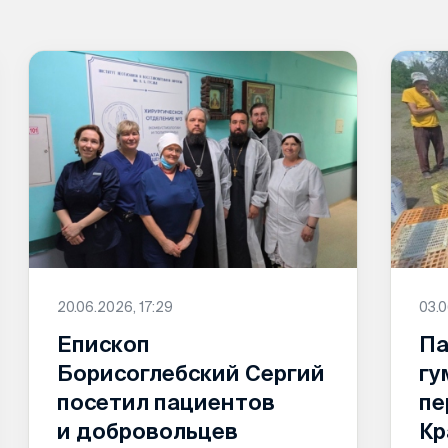
20.06.2026, 17:29
03.0
Епископ
Па
Борисоглебский Сергий
гу
посетил пациентов
пе
и добровольцев
Кр