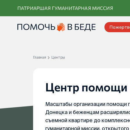
Перейти
ПАТРИАРШАЯ ГУМАНИТАРНАЯ МИССИЯ
к
контенту
Пожертв
Главная
Центры
Центр помощи 
Масштабы организации помощи 
Донецка и беженцам расширялись
съемной квартире до комплекс
гуманитарной миссии, открытого