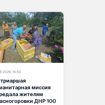
6.2026, 14:50
триаршая
манитарная миссия
редала жителям
асногоровки ДНР 100